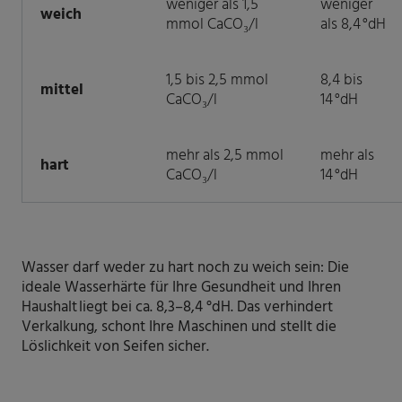
weniger als 1,5
weniger
weich
mmol CaCO₃/l
als 8,4 °dH
1,5 bis 2,5 mmol
8,4 bis
mittel
CaCO₃/l
14 °dH
mehr als 2,5 mmol
mehr als
hart
CaCO₃/l
14 °dH
Wasser darf weder zu hart noch zu weich sein: Die
ideale Wasserhärte für Ihre Gesundheit und Ihren
Haushalt liegt bei ca. 8,3–8,4 °dH. Das verhindert
Verkalkung, schont Ihre Maschinen und stellt die
Löslichkeit von Seifen sicher.